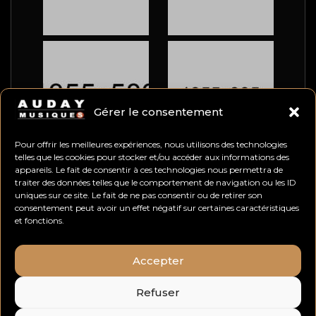
Gérer le consentement
Pour offrir les meilleures expériences, nous utilisons des technologies
telles que les cookies pour stocker et/ou accéder aux informations des
Tags
appareils. Le fait de consentir à ces technologies nous permettra de
traiter des données telles que le comportement de navigation ou les ID
uniques sur ce site. Le fait de ne pas consentir ou de retirer son
consentement peut avoir un effet négatif sur certaines caractéristiques
fashion
(6)
lifestyle
(13)
music
(3)
et fonctions.
nature
(11)
non classé
(1)
Accepter
portraits
(12)
studio
(14)
Refuser